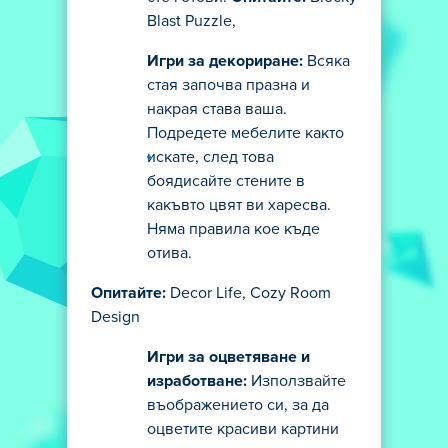
Blast Puzzle,
Игри за декориране:
Всяка
стая започва празна и
накрая става ваша.
Подредете мебелите както
искате, след това
боядисайте стените в
какъвто цвят ви харесва.
Няма правила кое къде
отива.
Опитайте:
Decor Life, Cozy Room
Design
Игри за оцветяване и
изработване:
Използвайте
въображението си, за да
оцветите красиви картини