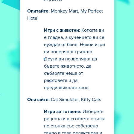
Опитайте:
Monkey Mart, My Perfect
Hotel
Игри с животни:
Котката ви
е гладна, а кученцето ви се
нуждае от баня. Някои игри
ви поверяват грижата.
Други ви позволяват да
бъдете животното, да
събаряте неща от
рафтовете и да
предизвиквате хаос.
Опитайте:
Cat Simulator, Kitty Cats
Игри за готвене:
Изберете
рецепта и я сгответе стъпка
по стъпка със собствено
темпо в тези релаксиращи