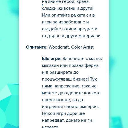
на аниме герои, храна,
сладки животни и други!
Или опитайте ръката си в
игри за изработване и
създайте готини предмети
от дърво и други материали.
Опитайте:
Woodcraft, Color Artist
Idle игри:
Започнете с малък
магазин или празна ферма
и я разширете до
процъфтяващ бизнес! Тук
няма напрежение, така че
можете да отделите колкото
време искате, за да
изградите своята империя.
Някои игри дори ще
напредват, докато не ги
играете.