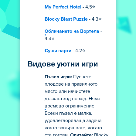
My Perfect Hotel
- 4.5⭐
Blocky Blast Puzzle
- 4.3⭐
Обличането на Вортела
-
4.3⭐
Суши парти
- 4.2⭐
Видове уютни игри
Пъзел игри:
Пуснете
плодове на правилното
място или изчистете
дъската ход по ход. Няма
времево ограничение.
Всеки пъзел е малка,
удовлетворяваща задача,
която завършвате, когато
сте готови.
Опитайте:
Blocky