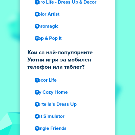
Vero Life - Dress Up & Decor
Color Artist
Chromagic
Hop & Pop It
Кои са най-популярните
Уютни игри за мобилен
телефон или таблет?
Decor Life
My Cozy Home
Vortella's Dress Up
Cat Simulator
Jungle Friends