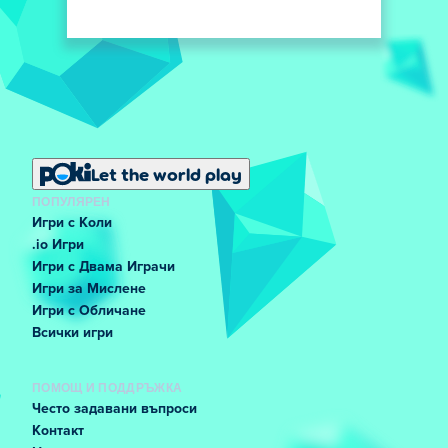
Let the world play
ПОПУЛЯРЕН
Игри с Коли
.io Игри
Игри с Двама Играчи
Игри за Мислене
Игри с Обличане
Всички игри
ПОМОЩ И ПОДДРЪЖКА
Често задавани въпроси
Контакт