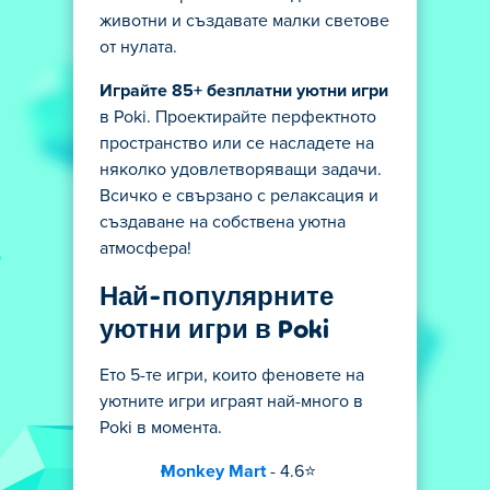
животни и създавате малки светове
от нулата.
Играйте 85+ безплатни уютни игри
в Poki. Проектирайте перфектното
пространство или се насладете на
няколко удовлетворяващи задачи.
Всичко е свързано с релаксация и
създаване на собствена уютна
атмосфера!
Най-популярните
уютни игри в Poki
Ето 5-те игри, които феновете на
уютните игри играят най-много в
Poki в момента.
Monkey Mart
- 4.6⭐