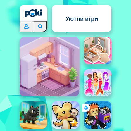
Уютни игри