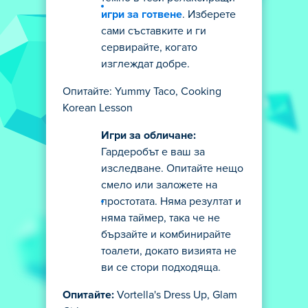
игри за готвене
. Изберете
сами съставките и ги
сервирайте, когато
изглеждат добре.
Опитайте: Yummy Taco, Cooking
Korean Lesson
Игри за обличане:
Гардеробът е ваш за
изследване. Опитайте нещо
смело или заложете на
простотата. Няма резултат и
няма таймер, така че не
бързайте и комбинирайте
тоалети, докато визията не
ви се стори подходяща.
Опитайте:
Vortella's Dress Up, Glam