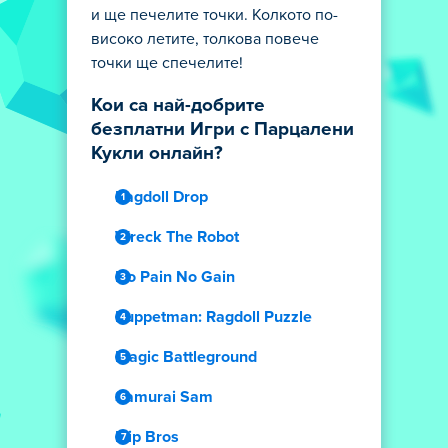
и ще печелите точки. Колкото по-
високо летите, толкова повече
точки ще спечелите!
Кои са най-добрите
безплатни Игри с Парцалени
Кукли онлайн?
Ragdoll Drop
Wreck The Robot
No Pain No Gain
Puppetman: Ragdoll Puzzle
Magic Battleground
Samurai Sam
Flip Bros