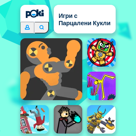
Игри с
Парцалени Кукли