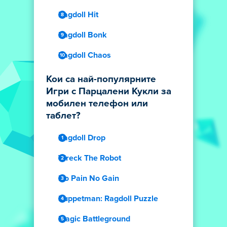
Ragdoll Hit
Ragdoll Bonk
Ragdoll Chaos
Кои са най-популярните
Игри с Парцалени Кукли за
мобилен телефон или
таблет?
Ragdoll Drop
Wreck The Robot
No Pain No Gain
Puppetman: Ragdoll Puzzle
Magic Battleground