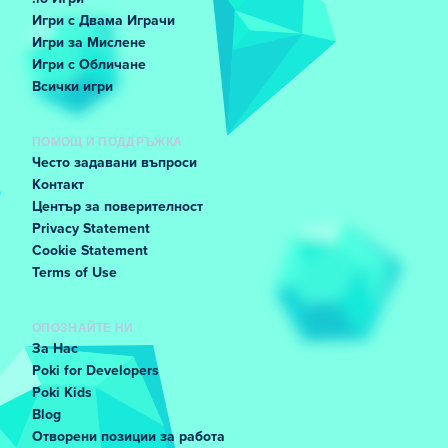
Игри с Двама Играчи
Игри за Мислене
Игри с Обличане
Всички игри
ПОМОЩ И ПОДДРЪЖКА
Често задавани въпроси
Контакт
Център за поверителност
Privacy Statement
Cookie Statement
Terms of Use
ОПОЗНАЙТЕ НИ
За Нас
Poki for Developers
Poki Kids
Blog
Отворени позиции за работа