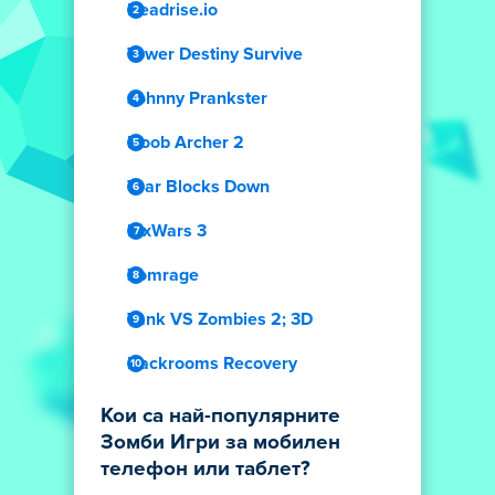
Deadrise.io
Tower Destiny Survive
Johnny Prankster
Noob Archer 2
Tear Blocks Down
PixWars 3
Zomrage
Tank VS Zombies 2; 3D
Backrooms Recovery
Кои са най-популярните
Зомби Игри за мобилен
телефон или таблет?