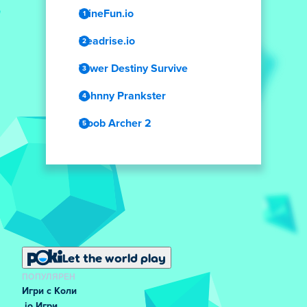
MineFun.io
Deadrise.io
Tower Destiny Survive
Johnny Prankster
Noob Archer 2
Let the world play
ПОПУЛЯРЕН
Игри с Коли
.io Игри