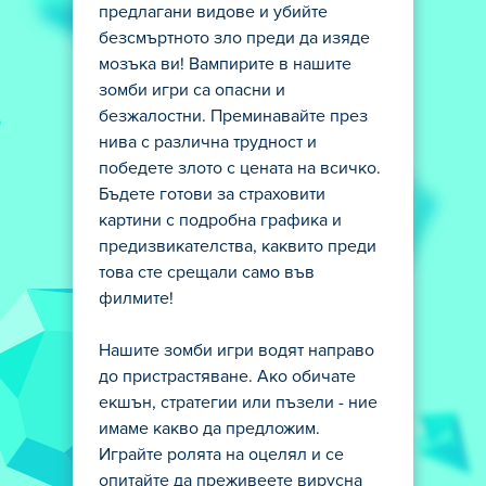
предлагани видове и убийте
безсмъртното зло преди да изяде
мозъка ви! Вампирите в нашите
зомби игри са опасни и
безжалостни. Преминавайте през
нива с различна трудност и
победете злото с цената на всичко.
Бъдете готови за страховити
картини с подробна графика и
предизвикателства, каквито преди
това сте срещали само във
филмите!
Нашите зомби игри водят направо
до пристрастяване. Ако обичате
екшън, стратегии или пъзели - ние
имаме какво да предложим.
Играйте ролята на оцелял и се
опитайте да преживеете вирусна