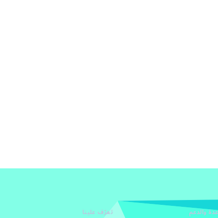
دة والدعم
تعرّف علينا