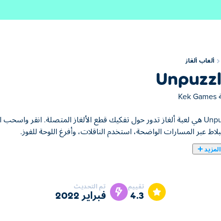
ألعاب ألغاز
Unpuzz
ة
Kek Games
UnpuzzleX هي لعبة ألغاز تدور حول تفكيك قطع الألغاز المتصلة. انقر واس
لاط عبر المسارات الواضحة، استخدم الناقلات، وأفرغ اللوحة للفوز.
لمزيد
تقييم
تم التحديث
4.3
فبراير 2022