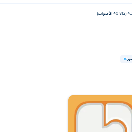
40,812 الأصوات)
ور
10