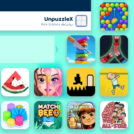
UnpuzzleX
بواسطة Kek Games
إعلان