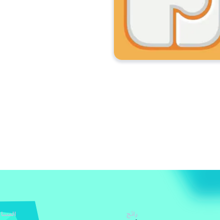
رائج
المساع