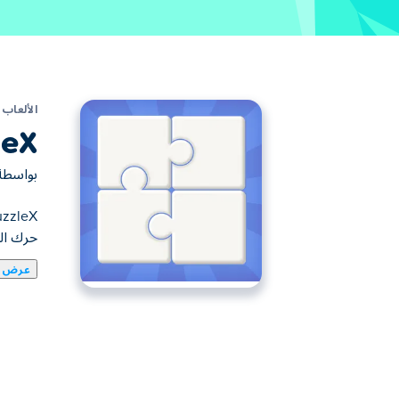
الألعاب
leX
بواسط
حرك الب
عرض ا
يمكنك هنا لعب UnpuzzleX. لعبة UnpuzzleX واحدة من ألعاب ألعاب ألغاز المختارة.