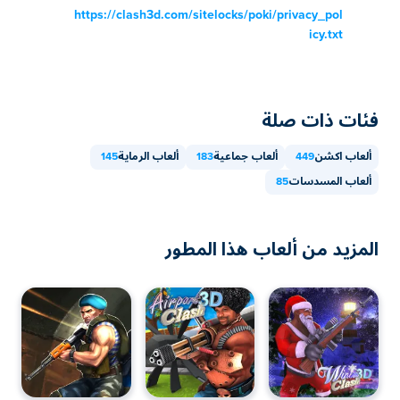
https://clash3d.com/sitelocks/poki/privacy_pol
icy.txt
فئات ذات صلة
ألعاب اكشن
449
ألعاب جماعية
183
ألعاب الرماية
145
ألعاب المسدسات
85
المزيد من ألعاب هذا المطور