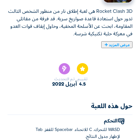
Rocket Clash 3D هي لعبة إطلاق نار من منظور الشخص الثالث
تدور حول استعادة قاعدة صواريخ سرية. قد فرقة من مقاتلي
المقاومة، ابحث عن الأسلحة المخفية، وحاول إيقاف قوات العدو
في معركة حلبة تكتيكية شرسة.
عرض المزيد
يمكنك هنا لعب Rocket Clash 3D. لعبة Rocket Clash 3D
واحدة من ألعاب ألعاب الرماية المختارة.
تقييم
تم التحديث
4.5
أبريل 2022
حول هذه اللعبة
التحكم
WASD للتحرك. C للانحناء. Spacebar للقفز. Tab
لإظهار جدول النتائج.