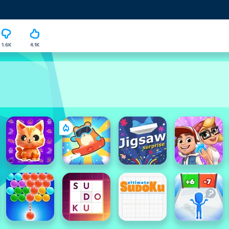
1.6K
4.1K