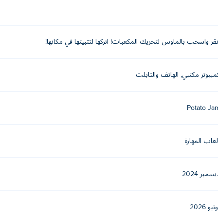
ي مكانها.
نقر واسحب بالماوس لتحريك المكعبات! اتركها لتثبيتها في مكانها!
s
,
King of
1010 Color Match
O
,
Market Sort
,
Bring me Cakes
,
Mahjong
، و
olitaire Klondike 2.0
مبيوتر مكتبي, الهاتف والتابلت
Potato Ja
لعاب المهارة
يسمبر 2024
نيو 2026