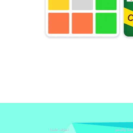
دة والدعم
تعرّف علينا