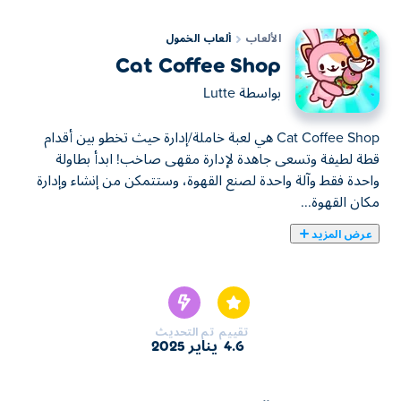
الألعاب
ألعاب الخمول
Cat Coffee Shop
بواسطة
Lutte
Cat Coffee Shop هي لعبة خاملة/إدارة حيث تخطو بين أقدام
قطة لطيفة وتسعى جاهدة لإدارة مقهى صاخب! ابدأ بطاولة
واحدة فقط وآلة واحدة لصنع القهوة، وستتمكن من إنشاء وإدارة
مكان القهوة...
عرض المزيد
Cat Coffee Shop هي لعبة خاملة/إدارة حيث تخطو بين أقدام
قطة لطيفة وتسعى جاهدة لإدارة مقهى صاخب! ابدأ بطاولة
واحدة فقط وآلة واحدة لصنع القهوة، وستتمكن من إنشاء وإدارة
مكان القهوة المريح الخاص بك. قم بإعداد المشروبات وترتيب
تقييم
تم التحديث
الطاولات وجمع الأموال من عملائك الراضين. استخدم أرباحك
4.6
يناير 2025
لترقية المقهى الخاص بك، وتوظيف المساعدين، وتعزيز
مهاراتك! مواء، من لديه أفضل مقهى للقطط في المدينة؟