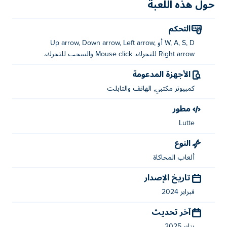
حول هذه اللعبة
كيف تلعب مقهى القط؟
التحكم
نقل: WASD أو مفاتيح الأسهم أو انقر واسحب
W, A, S, D أو Up arrow, Down arrow, Left arrow,
من أنشأ مقهى القط؟
Right arrow للتحرك. Mouse click والسحب للتحرك.
الأجهزة المدعومة
تم إنشاء مقهى Cat بواسطة شركة Lutte. العب ألعابهم الأخرى
على Poki (بوكي):
Last Warriors
،!
كمبيوتر مكتبي, الهاتف والتابلت
مطور
كيف يمكنني لعب Cat Coffee Shop مجانًا؟
Lutte
يمكنك لعب Cat Coffee Shop مجانًا على Poki.
النوع
هل يمكنني لعب Cat Coffee Shop على الأجهزة
ألعاب المحاكاة
المحمولة وسطح المكتب؟
تاريخ الإصدار
يمكن تشغيل Cat Coffee Shop على جهاز الكمبيوتر والأجهزة
فبراير 2024
المحمولة مثل الهواتف والأجهزة اللوحية.
آخر تحديث
يناير 2025