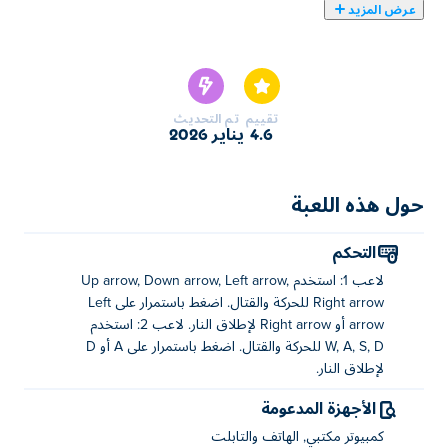
عرض المزيد
يمكنك هنا لعب Bacon May Die. لعبة Bacon May Die واحدة
من ألعاب ألعاب اكشن المختارة.
تقييم
تم التحديث
4.6
يناير 2026
حول هذه اللعبة
التحكم
لاعب 1: استخدم Up arrow, Down arrow, Left arrow,
Right arrow للحركة والقتال. اضغط باستمرار على Left
arrow أو Right arrow لإطلاق النار. لاعب 2: استخدم
W, A, S, D للحركة والقتال. اضغط باستمرار على A أو D
لإطلاق النار.
الأجهزة المدعومة
كمبيوتر مكتبي, الهاتف والتابلت