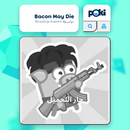
Bacon May Die
بواسطة SnoutUp Games
جار التحميل