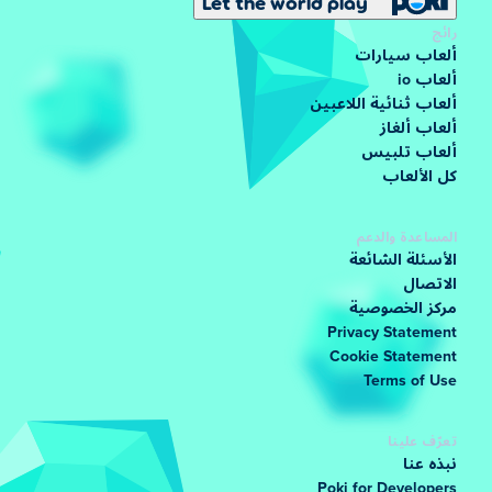
Let the world play
رائج
ألعاب سيارات
ألعاب io
ألعاب ثنائية اللاعبين
ألعاب ألغاز
ألعاب تلبيس
كل الألعاب
المساعدة والدعم
الأسئلة الشائعة
الاتصال
مركز الخصوصية
Privacy Statement
Cookie Statement
Terms of Use
تعرّف علينا
نبذه عنا
Poki for Developers