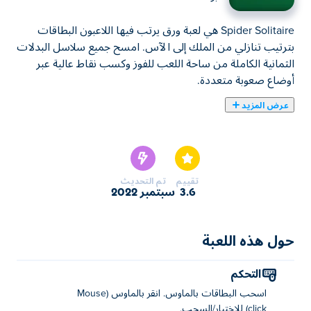
Spider Solitaire هي لعبة ورق يرتب فيها اللاعبون البطاقات
بترتيب تنازلي من الملك إلى الآس. امسح جميع سلاسل البدلات
الثمانية الكاملة من ساحة اللعب للفوز وكسب نقاط عالية عبر
أوضاع صعوبة متعددة.
عرض المزيد
يمكنك هنا لعب Spider Solitaire. لعبة Spider Solitaire واحدة
من ألعاب ألعاب الطاولة المختارة.
تقييم
تم التحديث
3.6
سبتمبر 2022
حول هذه اللعبة
التحكم
اسحب البطاقات بالماوس. انقر بالماوس (Mouse
click) للاختيار/السحب.