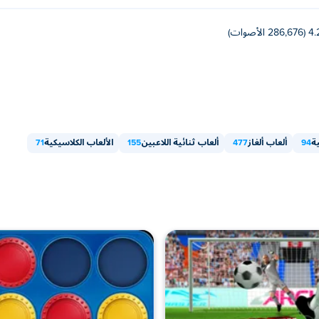
286,676 الأصوات)
ة
94
ألعاب ألغاز
477
ألعاب ثنائية اللاعبين
155
الألعاب الكلاسيكية
71