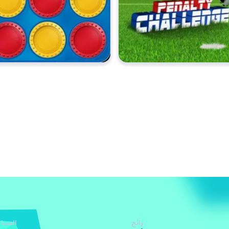
رائج
المساع