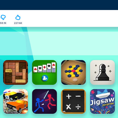
59.1K
227.6K