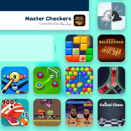
Master Checkers
بواسطة Codethislab
إعلان