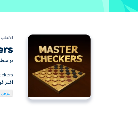
الألعاب
ers
بواسط
اقفز ف
عرض ا
يمكنك هنا لعب Master Checkers. لعبة Master Checkers واحدة من ألعاب ألعاب الطاولة المختارة.