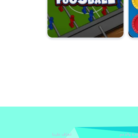
دة والدعم
تعرّف علينا