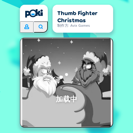
Thumb Fighter
Christmas
制作方: Avix Games
加载中