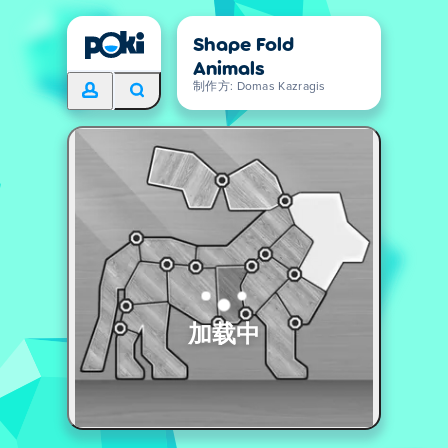
Shape Fold
Animals
制作方: Domas Kazragis
加载中