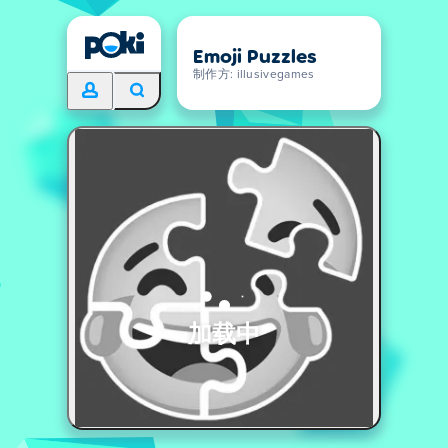
Emoji Puzzles
制作方: illusivegames
加载中