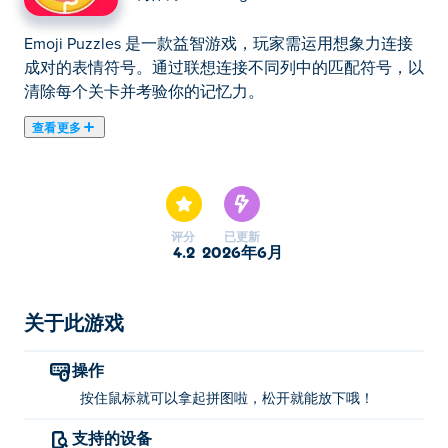
Emoji Puzzles 是一款益智游戏，玩家需运用想象力连接
成对的表情符号。通过联想连接不同列中的匹配符号，以
清除每个关卡并考验你的记忆力。
查看更多
Emoji Puzzles 是一款画面精美的益智游戏，您可以在其
中拼凑各种形状和大小的表情符号！游戏中有数百种不同
的表情符号供您精心拼凑，主题各异，例如动物、表情符
号、食物等。所有生动的拼图都可以供您选择，您可以随
评分
已更新
意在图像之间切换。您能拼凑出所有拼图吗？
4.2
2026年6月
如何玩表情符号拼图？
关于此游戏
使用鼠标左键单击并按住不同的拼图块，当拼图块位于正
确位置时松开按钮。
操作
谁创造了表情符号拼图？
按住鼠标就可以拿起拼图啦，松开就能放下哦！
支持的设备
Emoji Puzzles 由 Illusive Games 制作。在 上玩他们的其