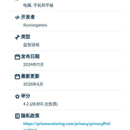
他游戏 Poki (宝玩)：
Prismo Puzzles
，
Prismo Coloring
电脑, 手机和平板
和
Emoji Coloring
！
开发者
我如何免费玩表情符号拼图？
illusivegames
类型
您可以在Poki 上免费玩表情符号拼图。
益智游戏
我可以在移动设备和桌面上玩表情符号拼图吗？
发布日期
表情符号拼图可以在您的计算机和手机、平板电脑等移动
2024年11月
设备上玩。
最新更新
2026年6月
评分
4.2 (28,855 次投票)
隐私政策
https://prismocoloring.com/privacy/privacyPoli