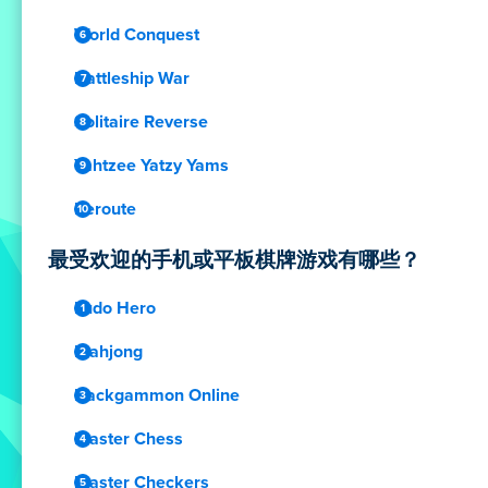
World Conquest
Battleship War
Solitaire Reverse
Yahtzee Yatzy Yams
Reroute
最受欢迎的手机或平板棋牌游戏有哪些？
Ludo Hero
Mahjong
Backgammon Online
Master Chess
Master Checkers