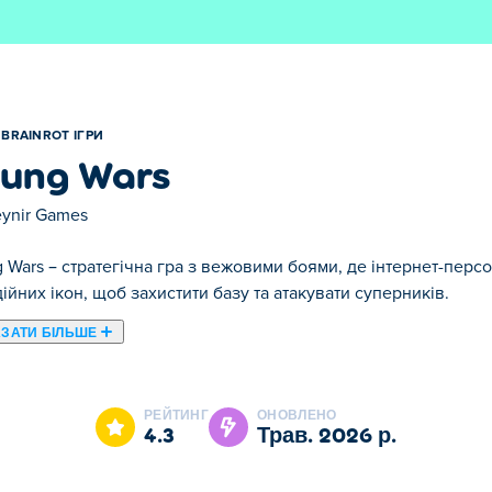
BRAINROT ІГРИ
ung Wars
ynir Games
 Wars – стратегічна гра з вежовими боями, де інтернет-персо
ійних ікон, щоб захистити базу та атакувати суперників.
ЗАТИ БІЛЬШЕ
аші улюблені персонажі-розбійники стикаються у повному хаос
Тунг Сахур, Тралалеро Тралала та Балерина Капучино, захища
РЕЙТИНГ
ОНОВЛЕНО
ї, покращуйте свої навички та розкривайте неперевершену си
4.3
трав. 2026 р.
ведіть свою армію розбійників до перемоги!