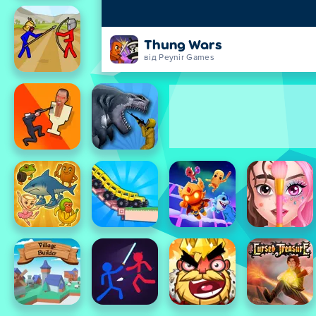
Thung Wars
від Peynir Games