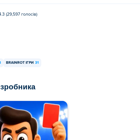
4.3 (29,597 голосів)
3
BRAINROT ІГРИ
31
озробника