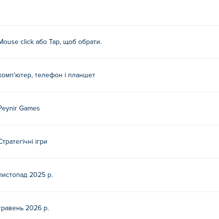
ибір.
Mouse click або Tap, щоб обрати.
 в інші їхні ігри на Poki (Покі):
Car Parking School
!
комп'ютер, телефон і планшет
езкоштовно?
но на Poki.
Peynir Games
 мобільних пристроях та комп'ютері?
Стратегічні ігри
тері та мобільних пристроях, таких як телефони та планшети.
листопад 2025 р.
травень 2026 р.