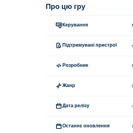
Як грати в Thung Wars?
Про цю гру
Натисніть або торкніться, щоб зробити в
Керування
Хто створив Тунг Війни?
Thung Wars створена Peynir Games. Грайте
Підтримувані пристрої
Як я можу грати в Thung Wars б
Ви можете грати в Thung Wars безкоштов
Розробник
Чи можу я грати в Thung Wars на
Жанр
У гру Thung Wars можна грати на комп'ю
Дата релізу
Останнє оновлення