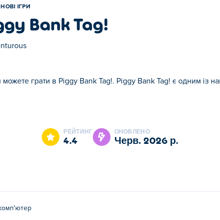
НОВІ ІГРИ
ggy Bank Tag!
nturous
и можете грати в Piggy Bank Tag!. Piggy Bank Tag! є одним із н
iggy Bank Tag! є одним із наших обраних Нові ігри.
РЕЙТИНГ
ОНОВЛЕНО
4.4
черв. 2026 р.
комп'ютер