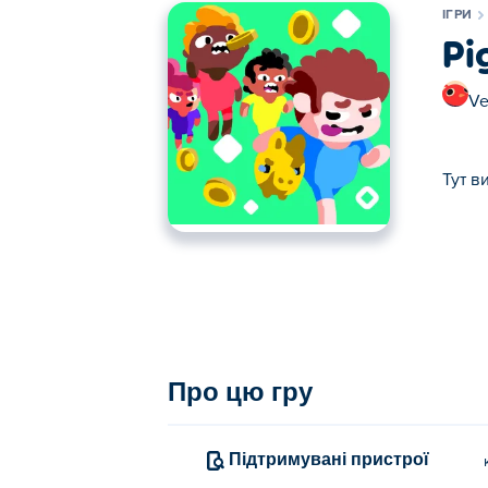
ІГРИ
Pi
Ve
Тут в
Тут ви можете грати в Piggy Bank Tag!. P
Про цю гру
Підтримувані пристрої