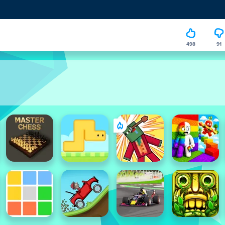
498
91