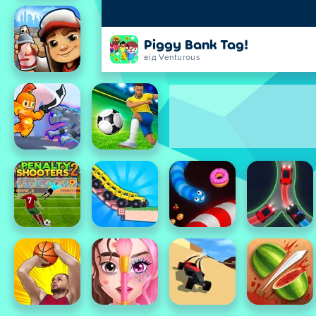
Piggy Bank Tag!
від Venturous