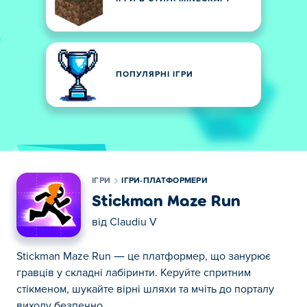
ПОПУЛЯРНІ ІГРИ
ІГРИ
ІГРИ-ПЛАТФОРМЕРИ
Stickman Maze Run
від
Claudiu V
Stickman Maze Run — це платформер, що занурює
гравців у складні лабіринти. Керуйте спритним
стікменом, шукайте вірні шляхи та мчіть до порталу
виходу безпечно.