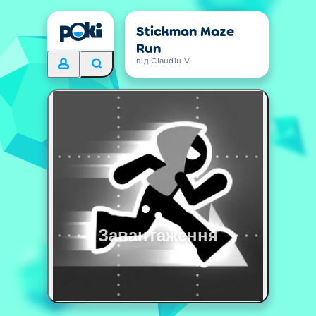
Stickman Maze
Run
від Claudiu V
Завантаження