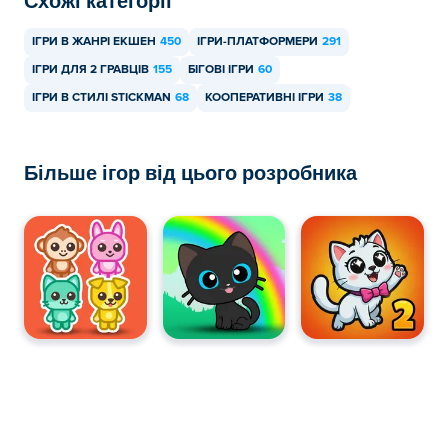
Схожі категорії
мобільних пристроях, таких як телефони та планшети.
ІГРИ В ЖАНРІ ЕКШЕН
450
ІГРИ-ПЛАТФОРМЕРИ
291
Чи можу я пограти в Stickman Maze Run з
ІГРИ ДЛЯ 2 ГРАВЦІВ
155
БІГОВІ ІГРИ
60
другом?
ІГРИ В СТИЛІ STICKMAN
68
КООПЕРАТИВНІ ІГРИ
38
Так! Stickman Maze Run — це одиночна або локальна
багатокористувацька гра, тож ви можете грати зі своїм
Більше ігор від цього розробника
другом за одним комп'ютером!