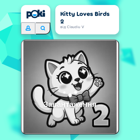
Kitty Loves Birds
2
від Claudiu V
Завантаження