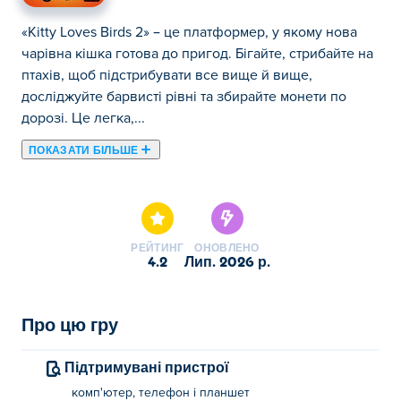
«Kitty Loves Birds 2» – це платформер, у якому нова
чарівна кішка готова до пригод. Бігайте, стрибайте на
птахів, щоб підстрибувати все вище й вище,
досліджуйте барвисті рівні та збирайте монети по
дорозі. Це легка,...
ПОКАЗАТИ БІЛЬШЕ
«Kitty Loves Birds 2» – це платформер, у якому нова
чарівна кішка готова до пригод. Бігайте, стрибайте на
птахів, щоб підстрибувати все вище й вище,
досліджуйте барвисті рівні та збирайте монети по
РЕЙТИНГ
ОНОВЛЕНО
дорозі. Це легка, весела гра, яку легко освоїти та
4.2
лип. 2026 р.
важко відкласти. Нова кішка – зовсім нова пригода.
Подивимося, як високо ви зможете піднятися!
Про цю гру
Як грати в гру «Кітті любить птахів 2»?
Підтримувані пристрої
Біг: A/D або клавіші зі стрілками вліво та
комп'ютер, телефон і планшет
вправо для виконання сальто вперед та назад