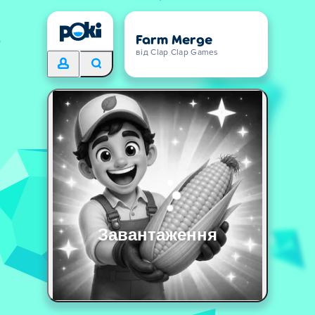
Farm Merge
від Clap Clap Games
Завантаження