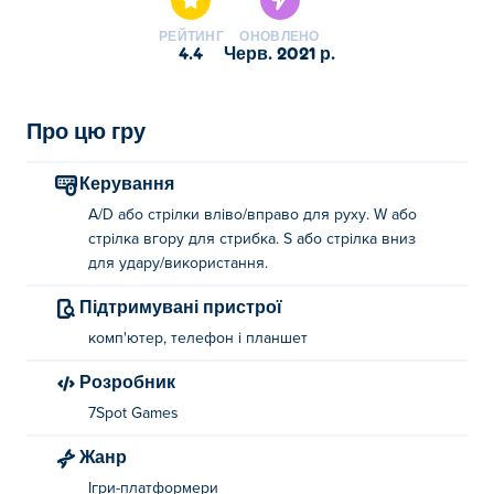
РЕЙТИНГ
ОНОВЛЕНО
4.4
черв. 2021 р.
Про цю гру
Керування
A/D або стрілки вліво/вправо для руху. W або
стрілка вгору для стрибка. S або стрілка вниз
для удару/використання.
Підтримувані пристрої
комп'ютер, телефон і планшет
Розробник
7Spot Games
Жанр
Ігри-платформери