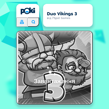
Duo Vikings 3
від 7Spot Games
Завантаження