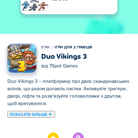
ІГРИ
ІГРИ ДЛЯ 2 ГРАВЦІВ
Duo Vikings 3
від
7Spot Games
Duo Vikings 3 – платформер про двох скандинавських
воїнів, що разом долають пастки. Активуйте тригери,
двері, ліфти та розв'язуйте головоломки з другом,
щоб врятуватися.
ПОКАЗАТИ БІЛЬШЕ
Тут ви можете грати в Duo Vikings 3. Duo Vikings 3 є
одним із наших обраних Ігри для 2 гравців.