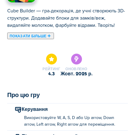
Cube Builder — гра-декорація, де учні створюють 3D-
структури. Додавайте блоки для замків/веж,
видаляйте молотком, фарбуйте відрами. Творіть!
ПОКАЗАТИ БІЛЬШЕ
«Куб-будівельник» – це гра-симулятор, у якій ви
збираєте ресурси, щоб втекти з безлюдного острова!
Рубайте дерева, видобувайте каміння та створюйте
сходи, щоб будувати чудові будинки, захищаючись
РЕЙТИНГ
ОНОВЛЕНО
від зомбі-монстрів. Продавайте свої ресурси за гроші,
4.3
жовт. 2025 р.
покращуйте свої навички та ставайте сильнішими та
швидшими з кожним кроком. Чи зможете ви вижити,
побудувати та знайти вихід з острова?
Про цю гру
Як грати в гру "Куб-будівельник"?
Керування
Використовуйте W, A, S, D або Up arrow, Down
Використовуйте WASD, клавіші зі стрілками або
arrow, Left arrow, Right arrow для переміщення.
джойстик для переміщення.