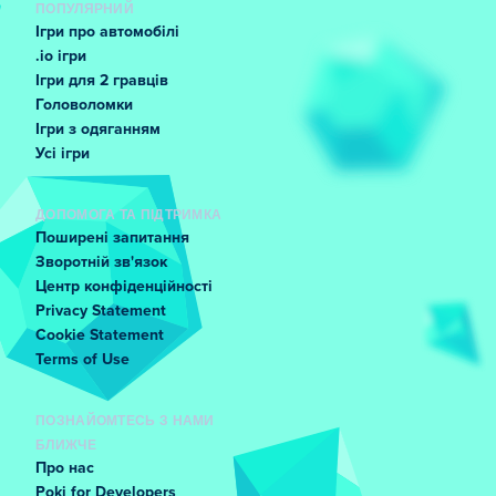
ПОПУЛЯРНИЙ
Ігри про автомобілі
.io ігри
Ігри для 2 гравців
Головоломки
Ігри з одяганням
Усі ігри
ДОПОМОГА ТА ПІДТРИМКА
Поширені запитання
Зворотній зв'язок
Центр конфіденційності
Privacy Statement
Cookie Statement
Terms of Use
ПОЗНАЙОМТЕСЬ З НАМИ
БЛИЖЧЕ
Про нас
Poki for Developers