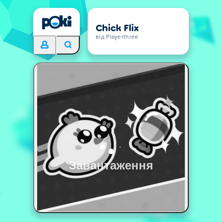
Chick Flix
від Playerthree
Завантаження