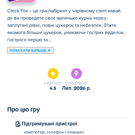
Chick Flix – це гра-лабіринт у чарівному стилі кавай,
де ви проведете своє маленьке курча через
заплутані рівні, повні цукерок та небезпек. З'їжте
якомога більше цукерок, уникаючи гострих виделок,
гострого перцю та...
ПОКАЗАТИ БІЛЬШЕ
Chick Flix – це гра-лабіринт у чарівному стилі кавай,
де ви проведете своє маленьке курча через
заплутані рівні, повні цукерок та небезпек. З'їжте
якомога більше цукерок, уникаючи гострих виделок,
РЕЙТИНГ
ОНОВЛЕНО
гострого перцю та всього іншого, що може зіпсувати
4.5
лип. 2026 р.
вам день. Чим більше цукерок ви зберете, тим більше
милих скінів курчат ви розблокуєте. Кожен рівень
стає складнішим, але нагороди стають все милішими.
Про цю гру
Скільки рівнів ви можете пройти?
Підтримувані пристрої
Як грати в Чік Флікс?
комп'ютер, телефон і планшет