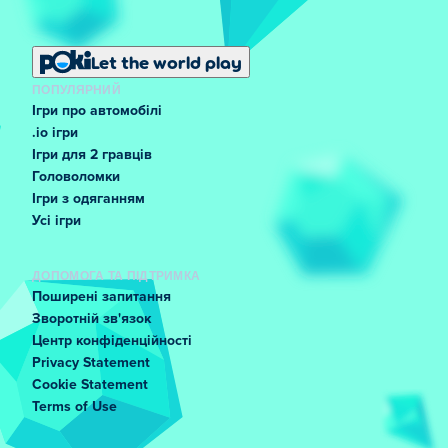
Let the world play
ПОПУЛЯРНИЙ
Ігри про автомобілі
.io ігри
Ігри для 2 гравців
Головоломки
Ігри з одяганням
Усі ігри
ДОПОМОГА ТА ПІДТРИМКА
Поширені запитання
Зворотній зв'язок
Центр конфіденційності
Privacy Statement
Cookie Statement
Terms of Use