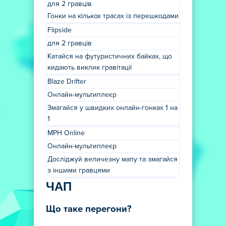
для 2 гравців
Гонки на кількох трасах із перешкодами
Flipside
для 2 гравців
Катайся на футуристичних байках, що
кидають виклик гравітації
Blaze Drifter
Онлайн-мультиплеєр
Змагайся у швидких онлайн-гонках 1 на
1
MPH Online
Онлайн-мультиплеєр
Досліджуй величезну мапу та змагайся
з іншими гравцями
ЧАП
Що таке перегони?