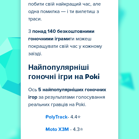
побити свій найкращий час, але
одна помилка — і ти вилетиш з
траси.
З
понад 140 безкоштовними
гоночними іграми
ти можеш
покращувати свій час у кожному
заїзді.
Найпопулярніші
гоночні ігри на Poki
Ось
5 найпопулярніших гоночних
ігор
за результатами голосування
реальних гравців на Poki.
PolyTrack
- 4.4⭐
Moto X3M
- 4.3⭐