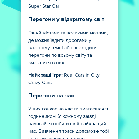
Super Star Car
Перегони у відкритому світі
Ганяй містами та великими мапами,
де можна їздити дорогами у
власному темпі або знаходити
перегони по всьому світу та
змагатися в них.
Найкращі ігри:
Real Cars in City,
Crazy Cars
Перегони на час
У цих гонках на час ти змагаєшся з
годинником. У кожному заїзді
намагайся побити свій найкращий
час. Вивчення траси допоможе тобі
уникати аварій і швидше