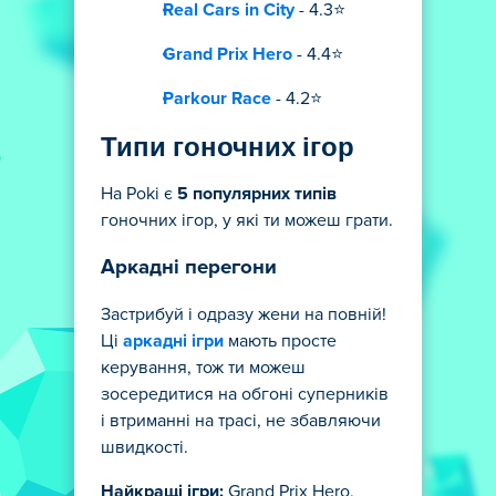
Real Cars in City
- 4.3⭐
Grand Prix Hero
- 4.4⭐
Parkour Race
- 4.2⭐
Типи гоночних ігор
На Poki є
5 популярних типів
гоночних ігор, у які ти можеш грати.
Аркадні перегони
Застрибуй і одразу жени на повній!
Ці
аркадні ігри
мають просте
керування, тож ти можеш
зосередитися на обгоні суперників
і втриманні на трасі, не збавляючи
швидкості.
Найкращі ігри:
Grand Prix Hero,