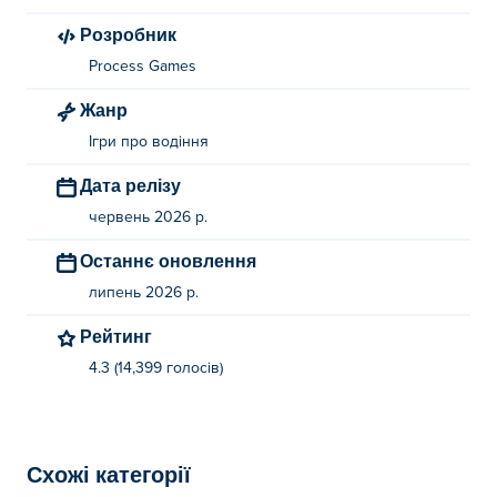
Як грати в Stunt Protocol?
Розробник
Process Games
Гравець 1
Жанр
Хід: WASD
Ігри про водіння
Перерва: V
Дата релізу
Відродження: R
червень 2026 р.
Гравець 2
Останнє оновлення
Переміщення: клавіші зі стрілками
липень 2026 р.
Перерва: Л
Відродження: P
Рейтинг
4.3 (14,399 голосів)
Хто створив Stunt Protocol?
Stunt Protocol створено Process Games. Грайте в інші
їхні ігри на Poki (Покі):
Tuning Car Racing
!
Схожі категорії
Як я можу грати в Stunt Protocol