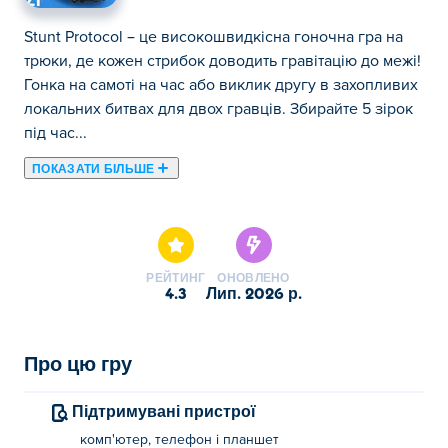
Stunt Protocol – це високошвидкісна гоночна гра на
трюки, де кожен стрибок доводить гравітацію до межі!
Гонка на самоті на час або виклик другу в захопливих
локальних битвах для двох гравців. Збирайте 5 зірок
під час...
ПОКАЗАТИ БІЛЬШЕ
Stunt Protocol – це високошвидкісна гоночна гра на
трюки, де кожен стрибок доводить гравітацію до межі!
Гонка на самоті на час або виклик другу в захопливих
локальних битвах для двох гравців. Збирайте 5 зірок
РЕЙТИНГ
ОНОВЛЕНО
під час кожного заїзду, щоб миттєво перетворити свій
4.3
лип. 2026 р.
транспортний засіб на швидшу та потужнішу машину.
Злітайте з гігантських пандусів, виконуйте божевільні
повітряні трюки та опановуйте складні траси в стилі
Про цю гру
паркуру, повні перешкод та точних стрибків.
Натисніть на газ, хапайте зірки та доведіть, що ви
Підтримувані пристрої
можете подолати найкращу трасу для трюків!
комп'ютер, телефон і планшет