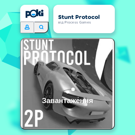
Stunt Protocol
від Process Games
Завантаження