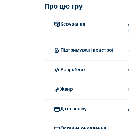
Про цю гру
Керування
Підтримувані пристрої
Розробник
Жанр
Дата релізу
Останнє оновлення