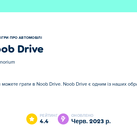
ІГРИ ПРО АВТОМОБІЛІ
ob Drive
norium
и можете грати в Noob Drive. Noob Drive є одним із наших обр
Drive є одним із наших обраних Ігри про автомобілі.
РЕЙТИНГ
ОНОВЛЕНО
4.4
черв. 2023 р.