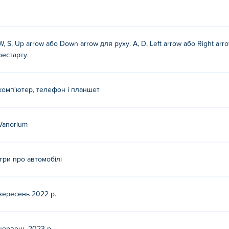
W, S, Up arrow або Down arrow для руху. A, D, Left arrow або Right arr
рестарту.
комп'ютер, телефон і планшет
Vanorium
Ігри про автомобілі
вересень 2022 р.