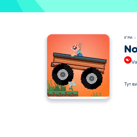
ІГРИ
No
Va
Тут в
Тут ви можете грати в Noob Drive. Noob 