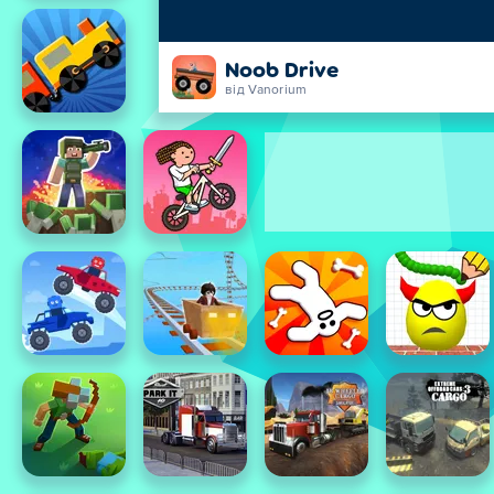
Noob Drive
від Vanorium