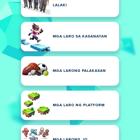
LALAKI
MGA LARO SA KASANAYAN
MGA LARONG PALAKASAN
MGA LARO NG PLATFORM
MGA LARONG .IO