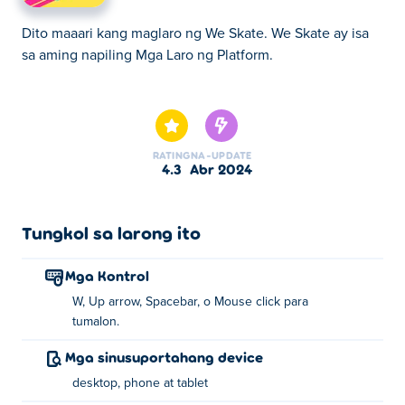
Dito maaari kang maglaro ng We Skate. We Skate ay isa
sa aming napiling Mga Laro ng Platform.
Dito maaari kang maglaro ng We Skate. We Skate ay isa
sa aming napiling Mga Laro ng Platform.
RATING
NA-UPDATE
4.3
Abr 2024
Tungkol sa larong ito
Mga Kontrol
W, Up arrow, Spacebar, o Mouse click para
tumalon.
Mga sinusuportahang device
desktop, phone at tablet