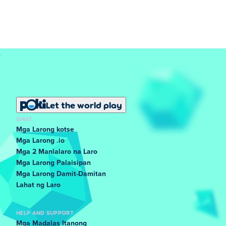
Let the world play
SIKAT
Mga Larong kotse
Mga Larong .io
Mga 2 Manlalaro na Laro
Mga Larong Palaisipan
Mga Larong Damit-Damitan
Lahat ng Laro
HELP AND SUPPORT
Mga Madalas Itanong