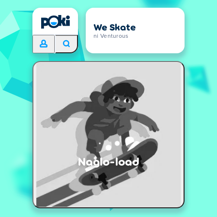
We Skate
ni Venturous
Naglo-load