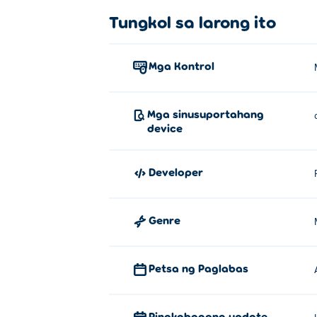
pinakamaraming puntos mula sa iyong mg
Tungkol sa larong ito
gusali ay maiipon patungo sa pag-level u
paraan upang isulong ang iyong kabihasna
Mga Kontrol
Paano laruin ang Village Builder?
Gamitin ang kaliwang pindutan ng mouse o 
Mga sinusuportahang
device
Sino ang lumikha ng Village Build
Ang Village Builder ay nilikha ng Project 
Developer
Paano ako makakalaro ng Village B
Genre
Maaari mong laruin ang Village Builder nan
Maaari ko bang laruin ang Village
Petsa ng Paglabas
Maaaring laruin ang Village Builder sa iy
Pinakabagong update