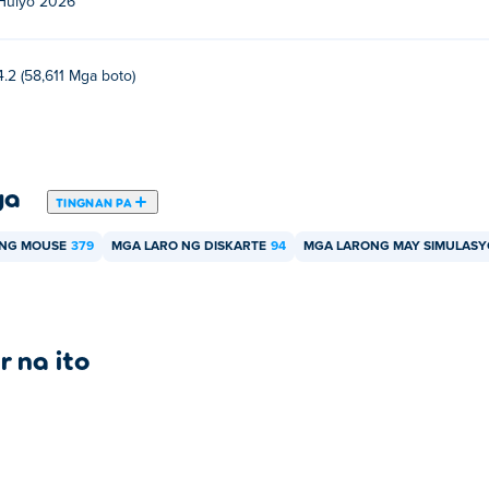
Hulyo 2026
4.2 (58,611 Mga boto)
ya
TINGNAN PA
ANG MOUSE
379
MGA LARO NG DISKARTE
94
MGA LARONG MAY SIMULAS
r na ito