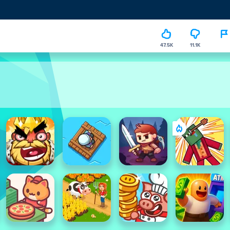
47.5K
11.1K