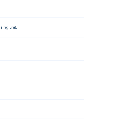
alyeng ito. Ang bawat matagumpay na
a mapagpipilian, at isang natatanging
peryo na mananatiling matatag!
s ng unit.
, o mag-alis ng isang unit.
et.