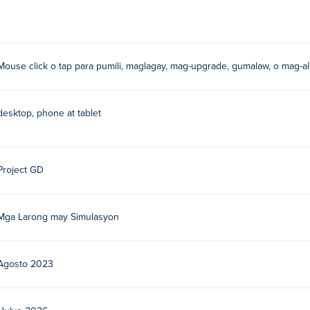
a paninirahan sa pamamagitan ng pagbibigay-pansin sa mga det
p. Ang paggawa nito ay magbibigay sa iyo ng mas maraming unit n
n! Kaya sige at galugarin ang bawat mapa at bumuo ng isang im
Mouse click o tap para pumili, maglagay, mag-upgrade, gumalaw, o mag-ali
ang iyong daliri upang pumili, maglagay, mag-upgrade, maglipat
desktop, phone at tablet
er?
GD. Ito ang kanilang unang laro sa
Poki
!
Project GD
uilder nang libre?
Mga Larong may Simulasyon
g libre sa Poki.
 Builder sa mga mobile device at desktop?
Agosto 2023
ong computer at mga mobile device tulad ng mga telepono at tabl