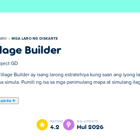
ARO
MGA LARO NG DISKARTE
llage Builder
oject GD
illage Builder ay isang larong estratehiya kung saan ang iyong 
sa simula. Pumili ng isa sa mga panimulang mapa at simulang ila
NAN PA
tehiya kung saan ang iyong layunin ay bumuo ng isang paniniraha
ang ilang mga bahay, at lumipat sa mas advanced na mga gusali
RATING
NA-UPDATE
higit pa. Kapag pumili ka ng isang unit at i-hover ang mouse sa 
4.2
Hul 2026
kung gaano karaming mga puntos ang makukuha mo mula sa pagl
ngan para sa paglalagay nito tulad ng mga kinakailangang kalapi