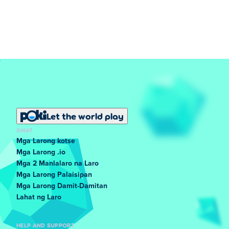
Let the world play
SIKAT
Mga Larong kotse
Mga Larong .io
Mga 2 Manlalaro na Laro
Mga Larong Palaisipan
Mga Larong Damit-Damitan
Lahat ng Laro
HELP AND SUPPORT