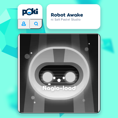
Robot Awake
ni Salt Pastel Studio
Naglo-load