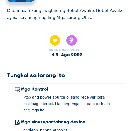
Dito maaari kang maglaro ng Robot Awake. Robot Awake
ay isa sa aming napiling Mga Larong Utak.
Dito maaari kang maglaro ng Robot Awake. Robot Awake
ay isa sa aming napiling Mga Larong Utak.
RATING
NA-UPDATE
4.3
Ago 2022
Tungkol sa larong ito
Mga Kontrol
I-tap ang power source o isang receiver para
makipag-interact. I-tap ang mga tile para paikutin
ang mga ito.
Mga sinusuportahang device
desktop, phone at tablet