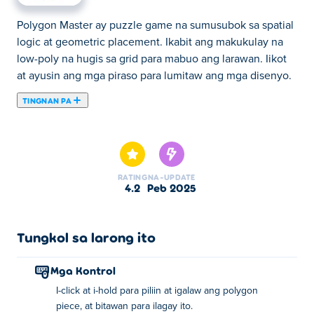
Polygon Master ay puzzle game na sumusubok sa spatial
logic at geometric placement. Ikabit ang makukulay na
low-poly na hugis sa grid para mabuo ang larawan. Iikot
at ayusin ang mga piraso para lumitaw ang mga disenyo.
TINGNAN PA
Ang Polygon Master ay isang larong puzzle kung saan
maaari kang gumawa ng mga nakamamanghang larawan
gamit ang mga makukulay na polygon! I-drag at i-drop
ang bawat piraso ng polygon sa tamang lugar nito upang
RATING
NA-UPDATE
makumpleto ang likhang sining. Magsimula sa mga
4.2
Peb 2025
simpleng hugis tulad ng mga hexagon at unti-unting
humarap sa mas masalimuot na disenyo tulad ng mga
prutas, hayop, at higit pa. Mag-relax, magsaya, at
Tungkol sa larong ito
hamunin ang iyong mga kasanayan habang nagiging mas
kumplikado ang mga puzzle. Handa ka na bang
Mga Kontrol
patunayan na ikaw ang tunay na Polygon Master?
I-click at i-hold para piliin at igalaw ang polygon
piece, at bitawan para ilagay ito.