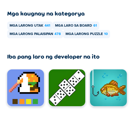
mga mobile device tulad ng mga telepono at tablet.
Mga kaugnay na kategorya
MGA LARONG UTAK
441
MGA LARO SA BOARD
61
MGA LARONG PALAISIPAN
478
MGA LARONG PUZZLE
10
Iba pang laro ng developer na ito