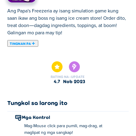
Ang Papa's Freezeria ay isang simulation game kung
saan ikaw ang boss ng isang ice cream store! Order dito,
treat doon—dagdag ingredients, toppings, at boom!
Galingan mo para may tip!
TINGNAN PA
Dito maaari kang maglaro ng Papa's Freezeria. Papa's
Freezeria ay isa sa aming napiling Mga Larong Flash.
RATING
NA-UPDATE
4.7
Nob 2023
Tungkol sa larong ito
Mga Kontrol
Mag-Mouse click para pumili, mag-drag, at
maglipat ng mga sangkap!