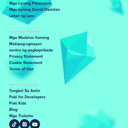
Mga Larong Palaisipan
Mga Larong Damit-Damitan
Lahat ng Laro
HELP AND SUPPORT
Mga Madalas Itanong
Makipag-ugnayan
sentro ng pagkapribado
Privacy Statement
Cookie Statement
Terms of Use
GET TO KNOW US
Tungkol Sa Amin
Poki for Developers
Poki Kids
Blog
Mga Trabaho