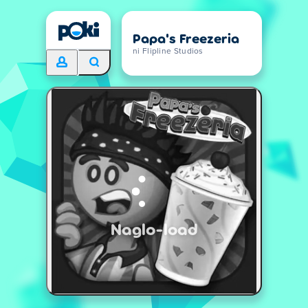
Papa's Freezeria
ni Flipline Studios
Naglo-load