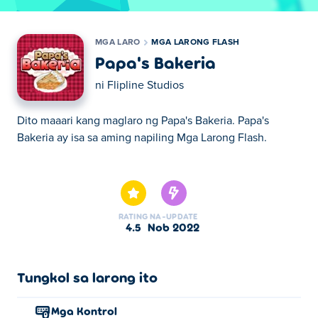
MGA LARO
MGA LARONG FLASH
Papa's Bakeria
ni
Flipline Studios
Dito maaari kang maglaro ng Papa's Bakeria. Papa's
Bakeria ay isa sa aming napiling Mga Larong Flash.
Dito maaari kang maglaro ng Papa's Bakeria. Papa's
Bakeria ay isa sa aming napiling Mga Larong Flash.
RATING
NA-UPDATE
4.5
Nob 2022
Tungkol sa larong ito
Mga Kontrol