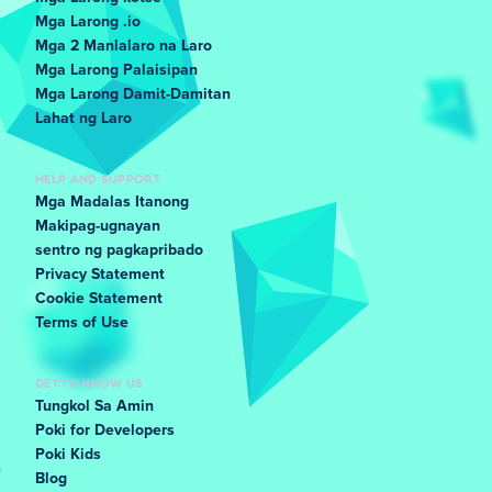
Mga Larong .io
Mga 2 Manlalaro na Laro
Mga Larong Palaisipan
Mga Larong Damit-Damitan
Lahat ng Laro
HELP AND SUPPORT
Mga Madalas Itanong
Makipag-ugnayan
sentro ng pagkapribado
Privacy Statement
Cookie Statement
Terms of Use
GET TO KNOW US
Tungkol Sa Amin
Poki for Developers
Poki Kids
Blog