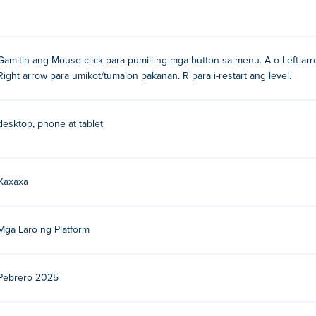
?
a't ibang mga pindutan ng menu.
Gamitin ang Mouse click para pumili ng mga button sa menu. A o Left arr
ang Left Arrow key
Right arrow para umikot/tumalon pakanan. R para i-restart ang level.
ang Right Arrow key
desktop, phone at tablet
l?
Xaxaxa
o ang kanilang unang laro sa Poki!
 nang libre?
Mga Laro ng Platform
libre sa Poki.
h'N'Roll sa mga mobile device at desktop?
Pebrero 2025
g computer at mga mobile device tulad ng mga telepono at tablet