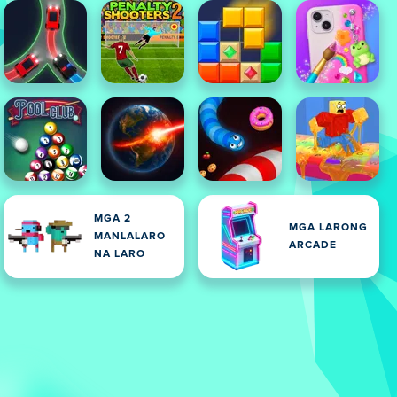
MGA 2
MGA LARONG
MANLALARO
ARCADE
NA LARO