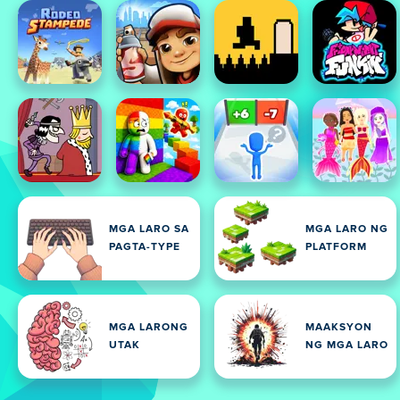
MGA LARO SA
MGA LARO NG
PAGTA-TYPE
PLATFORM
MGA LARONG
MAAKSYON
UTAK
NG MGA LARO