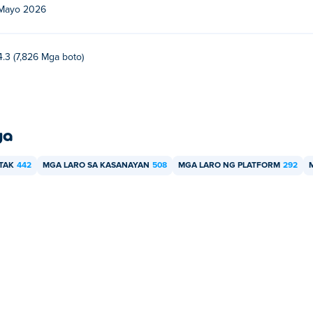
Mayo 2026
4.3 (7,826 Mga boto)
ya
TAK
442
MGA LARO SA KASANAYAN
508
MGA LARO NG PLATFORM
292