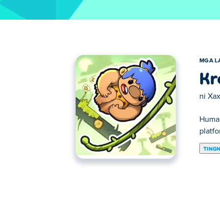
MGA L
Kr
ni
Xax
Human
platf
TING
Humanda sa pag-crash at pumailanglang sa 
panahon! Mayroong 80 iba't ibang antas 
mahulog mula sa mga platform o bumagsak
tumalon mula sa mga baging upang maabot
Panahon ng Bato?