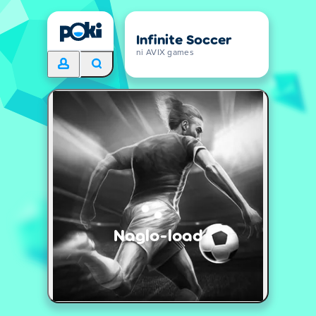
Infinite Soccer
ni AVIX games
Naglo-load