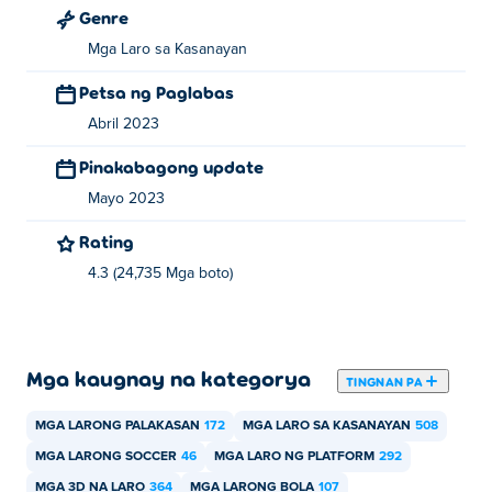
Genre
Mga Laro sa Kasanayan
Petsa ng Paglabas
Abril 2023
Pinakabagong update
Mayo 2023
Rating
4.3 (24,735 Mga boto)
Mga kaugnay na kategorya
TINGNAN PA
MGA LARONG PALAKASAN
172
MGA LARO SA KASANAYAN
508
MGA LARONG SOCCER
46
MGA LARO NG PLATFORM
292
MGA 3D NA LARO
364
MGA LARONG BOLA
107