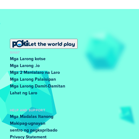
Let the world play
SIKAT
Mga Larong kotse
Mga Larong .io
Mga 2 Manlalaro na Laro
Mga Larong Palaisipan
Mga Larong Damit-Damitan
Lahat ng Laro
HELP AND SUPPORT
Mga Madalas Itanong
Makipag-ugnayan
sentro ng pagkapribado
Privacy Statement