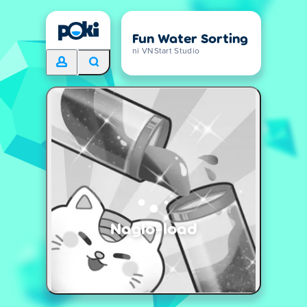
Fun Water Sorting
ni VNStart Studio
Naglo-load