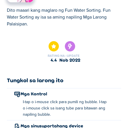
Dito maaari kang maglaro ng Fun Water Sorting. Fun
Water Sorting ay isa sa aming napiling Mga Larong
Palaisipan.
Dito maaari kang maglaro ng Fun Water Sorting. Fun
Water Sorting ay isa sa aming napiling Mga Larong
Palaisipan.
RATING
NA-UPDATE
4.4
Nob 2022
Tungkol sa larong ito
Mga Kontrol
I-tap o i-mouse click para pumili ng bubble. I-tap
o i-mouse click sa isang tube para bitawan ang
napiling bubble.
Mga sinusuportahang device