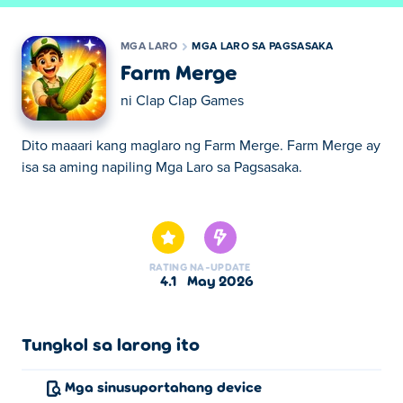
MGA LARO
MGA LARO SA PAGSASAKA
Farm Merge
ni
Clap Clap Games
Dito maaari kang maglaro ng Farm Merge. Farm Merge ay
isa sa aming napiling Mga Laro sa Pagsasaka.
Dito maaari kang maglaro ng Farm Merge. Farm Merge ay
isa sa aming napiling Mga Laro sa Pagsasaka.
RATING
NA-UPDATE
4.1
May 2026
Tungkol sa larong ito
Mga sinusuportahang device