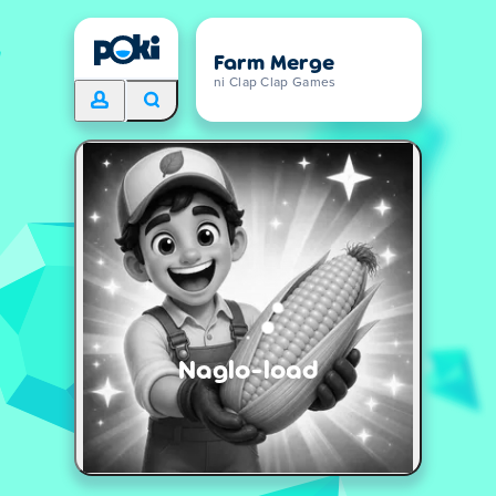
Farm Merge
ni Clap Clap Games
Naglo-load