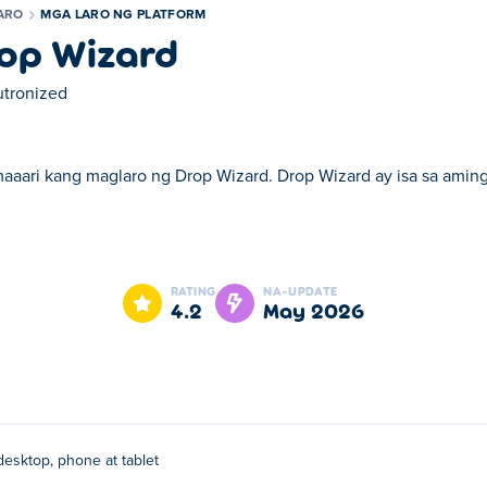
ARO
MGA LARO NG PLATFORM
op Wizard
tronized
maaari kang maglaro ng Drop Wizard. Drop Wizard ay isa sa aming
Drop Wizard ay isa sa aming napiling Mga Laro ng Platform.
RATING
NA-UPDATE
4.2
May 2026
desktop, phone at tablet