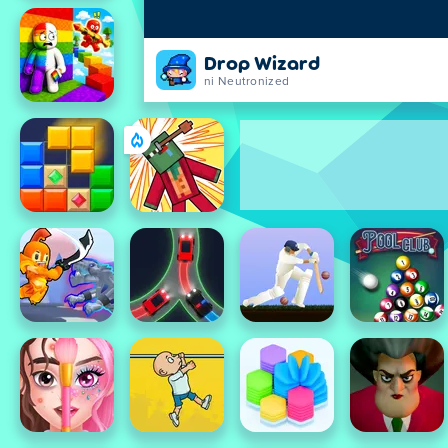
Drop Wizard
ni Neutronized