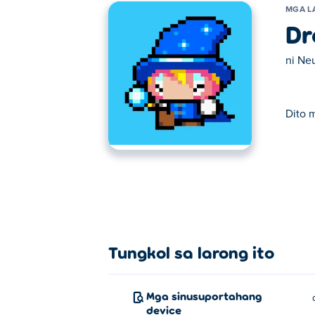
MGA L
Dr
ni
Neu
Dito 
Dito maaari kang maglaro ng Drop Wizard. 
Tungkol sa larong ito
Mga sinusuportahang
device