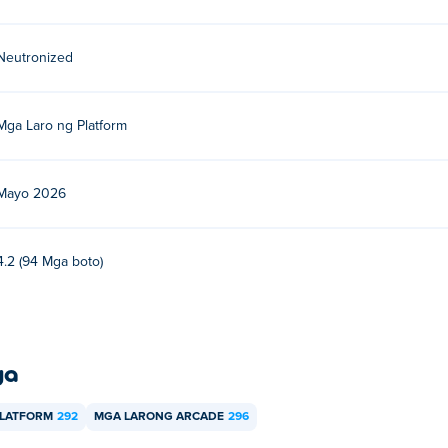
Neutronized
Mga Laro ng Platform
Mayo 2026
4.2 (94 Mga boto)
ya
PLATFORM
292
MGA LARONG ARCADE
296