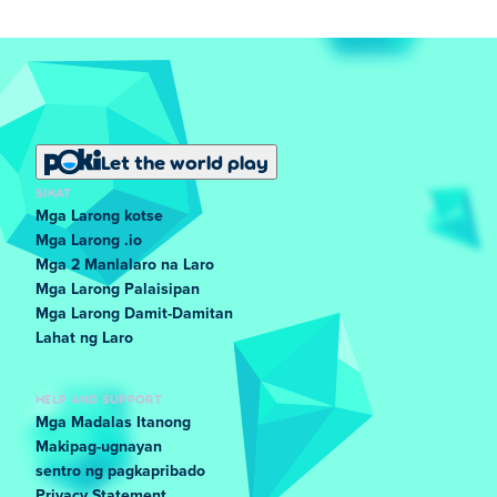
Let the world play
SIKAT
Mga Larong kotse
Mga Larong .io
Mga 2 Manlalaro na Laro
Mga Larong Palaisipan
Mga Larong Damit-Damitan
Lahat ng Laro
HELP AND SUPPORT
Mga Madalas Itanong
Makipag-ugnayan
sentro ng pagkapribado
Privacy Statement