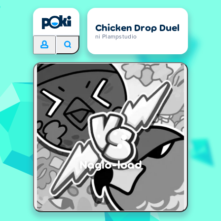
Chicken Drop Duel
ni Plampstudio
Naglo-load