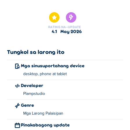
Dito maaari kang maglaro ng Chicken Drop Duel.
Chicken Drop Duel ay isa sa aming napiling Mga Laro ng
Pakwan.
RATING
NA-UPDATE
4.1
May 2026
Tungkol sa larong ito
Mga sinusuportahang device
desktop, phone at tablet
Developer
Plampstudio
Genre
Mga Larong Palaisipan
Pinakabagong update