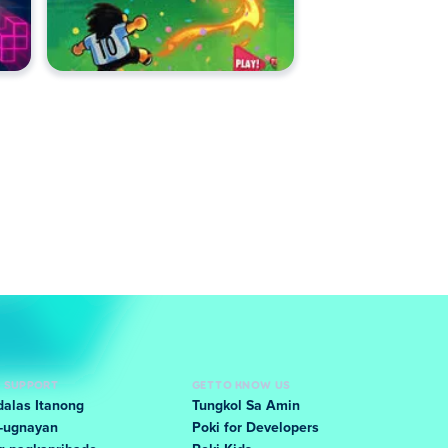
D SUPPORT
GET TO KNOW US
alas Itanong
Tungkol Sa Amin
-ugnayan
Poki for Developers