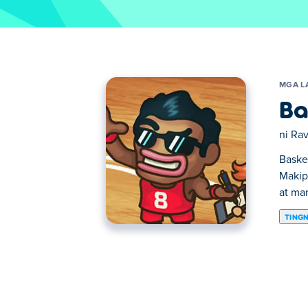
MGA L
Ba
ni
Rav
Baske
Makip
at ma
TING
Dito maaari kang maglaro ng Basket Cham