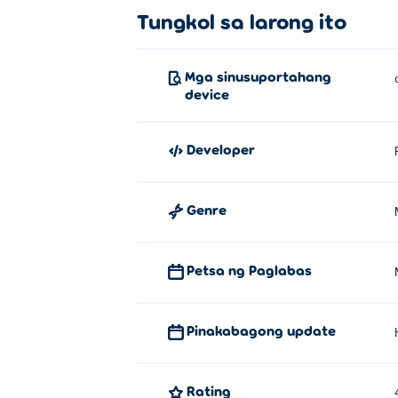
Tungkol sa larong ito
Mga sinusuportahang
device
Developer
Genre
Petsa ng Paglabas
Pinakabagong update
Rating