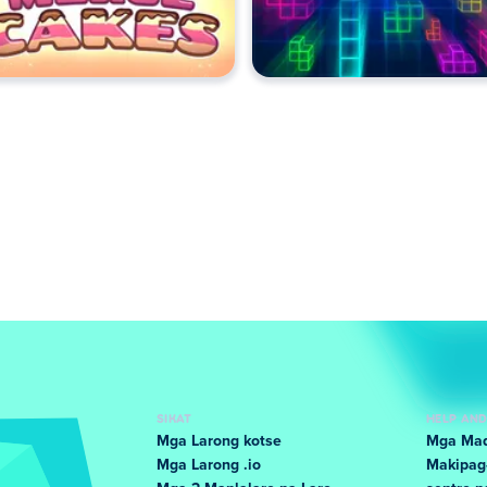
SIKAT
HELP AN
Mga Larong kotse
Mga Mad
Mga Larong .io
Makipag