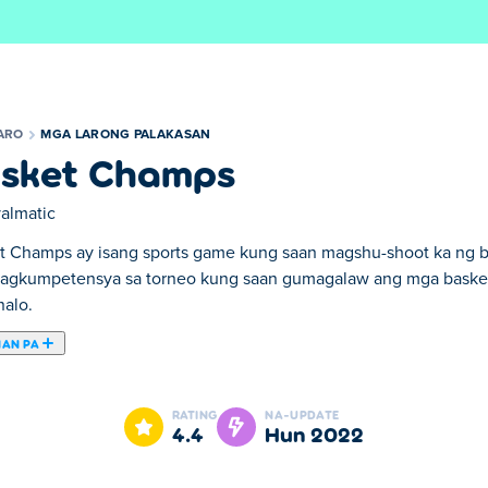
ARO
MGA LARONG PALAKASAN
sket Champs
almatic
t Champs ay isang sports game kung saan magshu-shoot ka ng bo
agkumpetensya sa torneo kung saan gumagalaw ang mga basket. I
nalo.
NAN PA
ps. Basket Champs ay isa sa aming napiling Mga Larong Palakas
RATING
NA-UPDATE
4.4
Hun 2022