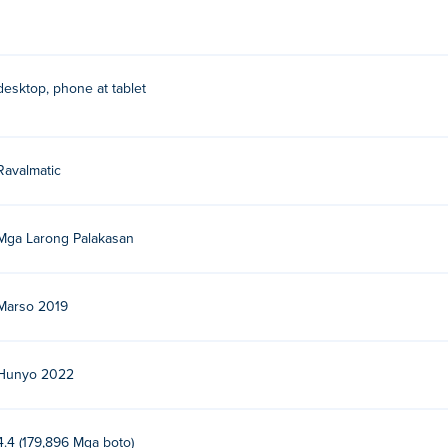
desktop, phone at tablet
Ravalmatic
Mga Larong Palakasan
Marso 2019
Hunyo 2022
4.4 (179,896 Mga boto)