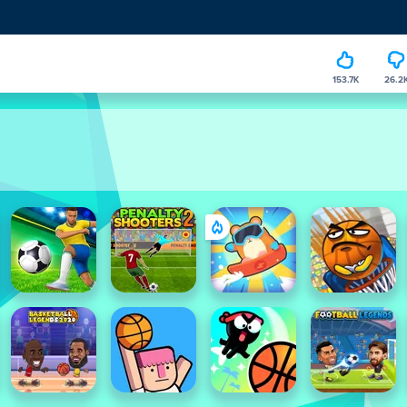
153.7K
26.2