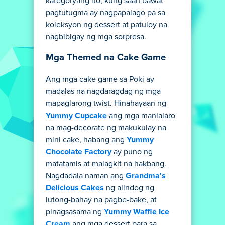
kategoryang ito, kung saan bawat
pagtutugma ay nagpapalago pa sa
koleksyon ng dessert at patuloy na
nagbibigay ng mga sorpresa.
Mga Themed na Cake Game
Ang mga cake game sa Poki ay
madalas na nagdaragdag ng mga
mapaglarong twist. Hinahayaan ng
Yummy Cupcake
ang mga manlalaro
na mag-decorate ng makukulay na
mini cake, habang ang
Yummy
Chocolate Factory
ay puno ng
matatamis at malagkit na hakbang.
Nagdadala naman ang
Grandma's
Delicious Cakes
ng alindog ng
lutong-bahay na pagbe-bake, at
pinagsasama ng
Yummy Waffle Ice
Cream
ang mga dessert para sa