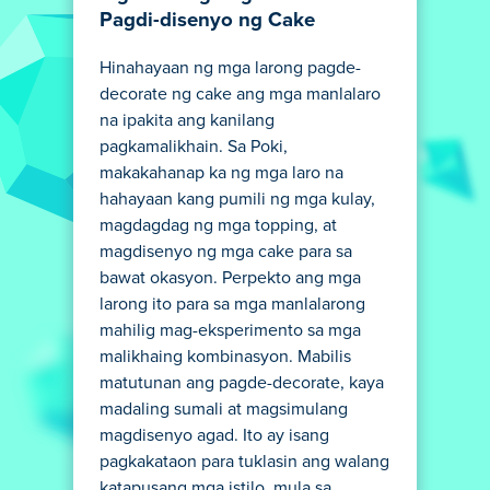
Pagdi-disenyo ng Cake
Hinahayaan ng mga larong pagde-
decorate ng cake ang mga manlalaro
na ipakita ang kanilang
pagkamalikhain. Sa Poki,
makakahanap ka ng mga laro na
hahayaan kang pumili ng mga kulay,
magdagdag ng mga topping, at
magdisenyo ng mga cake para sa
bawat okasyon. Perpekto ang mga
larong ito para sa mga manlalarong
mahilig mag-eksperimento sa mga
malikhaing kombinasyon. Mabilis
matutunan ang pagde-decorate, kaya
madaling sumali at magsimulang
magdisenyo agad. Ito ay isang
pagkakataon para tuklasin ang walang
katapusang mga istilo, mula sa