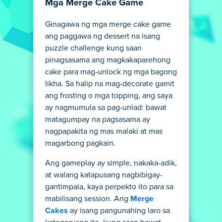
Mga Merge Cake Game
Ginagawa ng mga merge cake game
ang paggawa ng dessert na isang
puzzle challenge kung saan
pinagsasama ang magkakaparehong
cake para mag-unlock ng mga bagong
likha. Sa halip na mag-decorate gamit
ang frosting o mga topping, ang saya
ay nagmumula sa pag-unlad: bawat
matagumpay na pagsasama ay
nagpapakita ng mas malaki at mas
magarbong pagkain.
Ang gameplay ay simple, nakaka-adik,
at walang katapusang nagbibigay-
gantimpala, kaya perpekto ito para sa
mabilisang session. Ang
Merge
Cakes
ay isang pangunahing laro sa