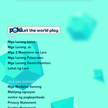
Let the world play
SIKAT
Mga Larong kotse
Mga Larong .io
Mga 2 Manlalaro na Laro
Mga Larong Palaisipan
Mga Larong Damit-Damitan
Lahat ng Laro
HELP AND SUPPORT
Mga Madalas Itanong
Makipag-ugnayan
sentro ng pagkapribado
Privacy Statement