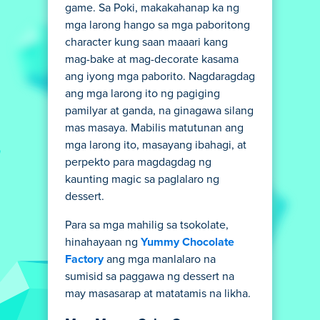
game. Sa Poki, makakahanap ka ng
mga larong hango sa mga paboritong
character kung saan maaari kang
mag-bake at mag-decorate kasama
ang iyong mga paborito. Nagdaragdag
ang mga larong ito ng pagiging
pamilyar at ganda, na ginagawa silang
mas masaya. Mabilis matutunan ang
mga larong ito, masayang ibahagi, at
perpekto para magdagdag ng
kaunting magic sa paglalaro ng
dessert.
Para sa mga mahilig sa tsokolate,
hinahayaan ng
Yummy Chocolate
Factory
ang mga manlalaro na
sumisid sa paggawa ng dessert na
may masasarap at matatamis na likha.