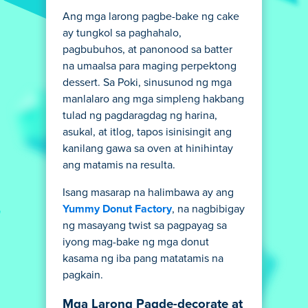
Ang mga larong pagbe-bake ng cake
ay tungkol sa paghahalo,
pagbubuhos, at panonood sa batter
na umaalsa para maging perpektong
dessert. Sa Poki, sinusunod ng mga
manlalaro ang mga simpleng hakbang
tulad ng pagdaragdag ng harina,
asukal, at itlog, tapos isinisingit ang
kanilang gawa sa oven at hinihintay
ang matamis na resulta.
Isang masarap na halimbawa ay ang
Yummy Donut Factory
, na nagbibigay
ng masayang twist sa pagpayag sa
iyong mag-bake ng mga donut
kasama ng iba pang matatamis na
pagkain.
Mga Larong Pagde-decorate at