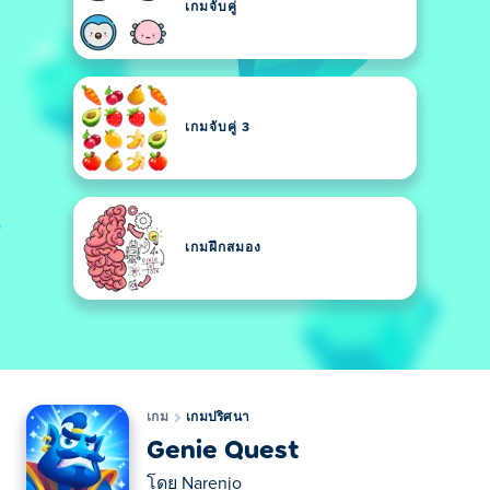
เกมจับคู่
เกมจับคู่ 3
เกมฝึกสมอง
เกม
เกมปริศนา
Genie Quest
โดย
Narenjo