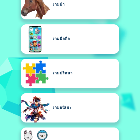
เกมม้า
เกมมือถือ
เกมปริศนา
เกมอนิเมะ