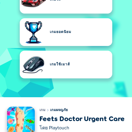
เกมยอดนิยม
เกมใช้เมาส์
เกม
เกมผจญภัย
Feets Doctor Urgent Care
โดย
Playtouch