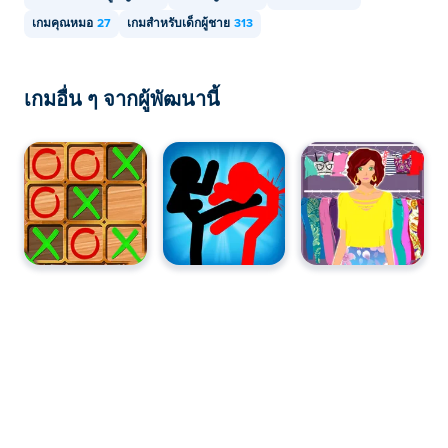
เกมคุณหมอ
27
เกมสำหรับเด็กผู้ชาย
313
เกมอื่น ๆ จากผู้พัฒนานี้