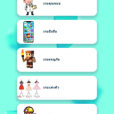
เกมคุณหมอ
เกมมือถือ
เกมผจญภัย
เกมแต่งตัว