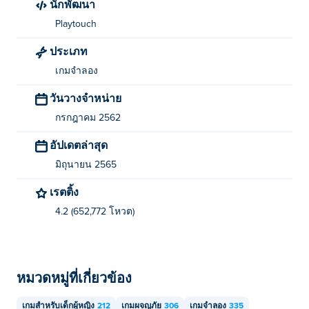
นักพัฒนา
Playtouch
ประเภท
เกมจำลอง
วันวางจำหน่าย
กรกฎาคม 2562
อัปเดตล่าสุด
มิถุนายน 2565
เรตติ้ง
4.2 (652,772 โหวต)
หมวดหมู่ที่เกี่ยวข้อง
เกมสำหรับเด็กผู้หญิง
212
เกมผจญภัย
306
เกมจำลอง
335