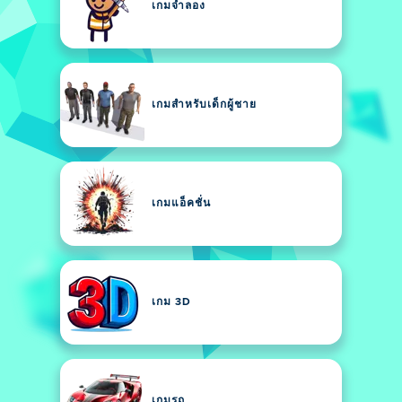
เกมจำลอง
เกมสำหรับเด็กผู้ชาย
เกมแอ็คชั่น
เกม 3D
เกมรถ