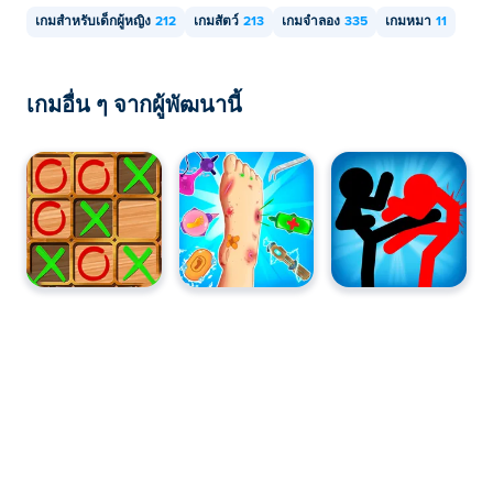
เกมสำหรับเด็กผู้หญิง
212
เกมสัตว์
213
เกมจำลอง
335
เกมหมา
11
เกมอื่น ๆ จากผู้พัฒนานี้