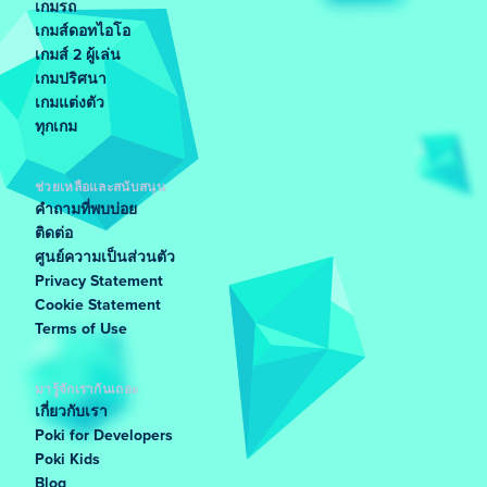
เกมรถ
เกมส์ดอทไอโอ
เกมส์ 2 ผู้เล่น
เกมปริศนา
เกมแต่งตัว
ทุกเกม
ช่วยเหลือและสนับสนุน
คำถามที่พบบ่อย
ติดต่อ
ศูนย์ความเป็นส่วนตัว
Privacy Statement
Cookie Statement
Terms of Use
มารู้จักเรากันเถอะ
เกี่ยวกับเรา
Poki for Developers
Poki Kids
Blog