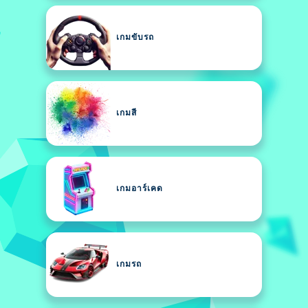
เกมขับรถ
เกมสี
เกมอาร์เคด
เกมรถ