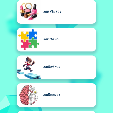
เกมเสริมสวย
เกมปริศนา
เกมฝึกทักษะ
เกมฝึกสมอง