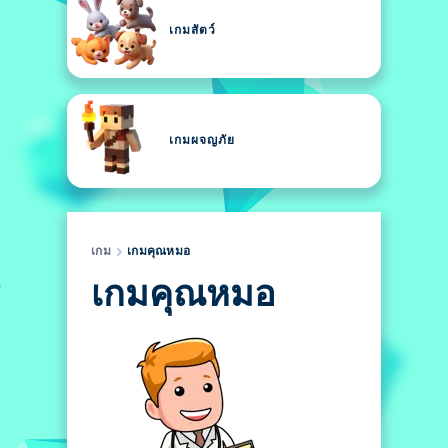
เกมสัตว์
เกมผจญภัย
เกม
เกมคุณหมอ
เกมคุณหมอ