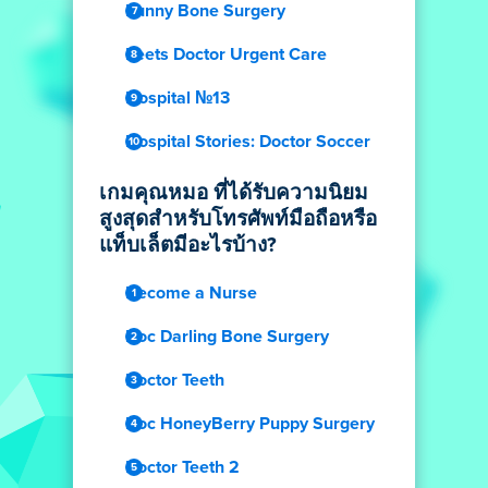
Funny Bone Surgery
Feets Doctor Urgent Care
Hospital №13
Hospital Stories: Doctor Soccer
เกมคุณหมอ ที่ได้รับความนิยม
สูงสุดสำหรับโทรศัพท์มือถือหรือ
แท็บเล็ตมีอะไรบ้าง?
Become a Nurse
Doc Darling Bone Surgery
Doctor Teeth
Doc HoneyBerry Puppy Surgery
Doctor Teeth 2