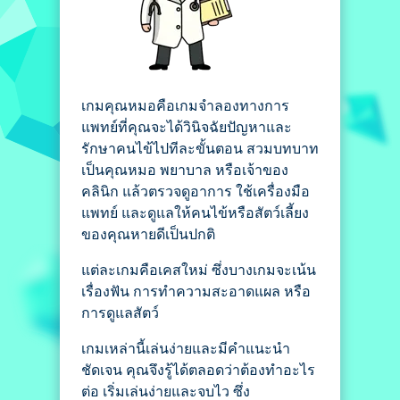
เกมคุณหมอคือเกมจำลองทางการ
แพทย์ที่คุณจะได้วินิจฉัยปัญหาและ
รักษาคนไข้ไปทีละขั้นตอน สวมบทบาท
เป็นคุณหมอ พยาบาล หรือเจ้าของ
คลินิก แล้วตรวจดูอาการ ใช้เครื่องมือ
แพทย์ และดูแลให้คนไข้หรือสัตว์เลี้ยง
ของคุณหายดีเป็นปกติ
แต่ละเกมคือเคสใหม่ ซึ่งบางเกมจะเน้น
เรื่องฟัน การทำความสะอาดแผล หรือ
การดูแลสัตว์
เกมเหล่านี้เล่นง่ายและมีคำแนะนำ
ชัดเจน คุณจึงรู้ได้ตลอดว่าต้องทำอะไร
ต่อ เริ่มเล่นง่ายและจบไว ซึ่ง