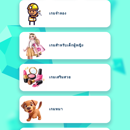
เกมจำลอง
เกมสำหรับเด็กผู้หญิง
เกมเสริมสวย
เกมหมา