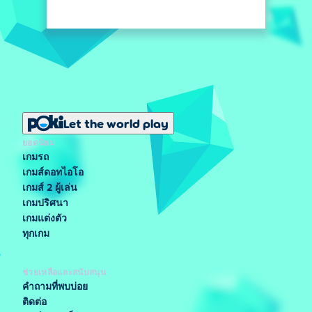
Let the world play
ยอดนิยม
เกมรถ
เกมส์ดอทไอโอ
เกมส์ 2 ผู้เล่น
เกมปริศนา
เกมแต่งตัว
ทุกเกม
ช่วยเหลือและสนับสนุน
คำถามที่พบบ่อย
ติดต่อ