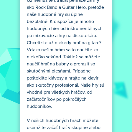
Už nemusíte utrácať peniaze za hry
ako Rock Band a Guitar Hero, pretože
naše hudobné hry sú úplne
bezplatné. K dispozícii je mnoho
hudobných hier od inštrumentálnych
po mixovacie a hry na diskotekára.
Chceli ste už niekedy hrať na gitare?
Vďaka našim hrám sa to naučíte za
niekoľko sekúnd. Taktiež sa môžete
naučiť hrať na bubny a preraziť so
skutočnými piesňami. Prípadne
pošteklite klávesy a hrajte na klavíri
ako skutočný profesionál. Naše hry sú
vhodné pre všetkých hráčov, od
začiatočníkov po pokročilých
hudobníkov.
V našich hudobných hrách môžete
okamžite začať hrať v skupine alebo