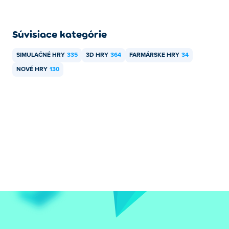
zariadeniach, ako sú telefóny a tablety.
Súvisiace kategórie
SIMULAČNÉ HRY
335
3D HRY
364
FARMÁRSKE HRY
34
NOVÉ HRY
130