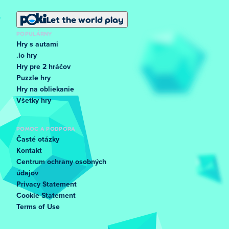
Let the world play
POPULÁRNY
Hry s autami
.io hry
Hry pre 2 hráčov
Puzzle hry
Hry na obliekanie
Všetky hry
POMOC A PODPORA
Časté otázky
Kontakt
Centrum ochrany osobných
údajov
Privacy Statement
Cookie Statement
Terms of Use