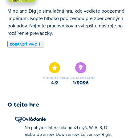
Mine and Dig je simulačná hra, kde vediete podzemné
impérium. Kopte hlboko pod zemou pre zber cenných
pokladov. Najmite pracovníkov a vylepšite nástroje na
rozšírenie prevádzky.
ZOBRAZIŤ VIAC
Mine and Dig je vzrušujúca ťažobná hra, v ktorej kopete
hlboko pod zemským povrchom, aby ste odhalili skryté
bohatstvo. Ako nečinný baník budete strategicky
spravovať zdroje, najímať pracovníkov a vylepšovať
HODNOTENIE
AKTUALIZOVANÉ
vybavenie, aby ste si vybudovali svoje banské impérium.
4.2
1/2026
Vďaka návykovej hrateľnosti, ohromujúcej grafike a
vzrušujúcemu pocitu stať sa úspešným banským
O tejto hre
magnátom ponúka táto hra hodiny zábavy pre hráčov
všetkých vekových kategórií.
Ovládanie
Na pohyb a interakciu použi myš, W, A, S, D
Vydajte sa na cestu, zbierajte cenné zdroje a sledujte,
alebo Up arrow, Down arrow, Left arrow, Right