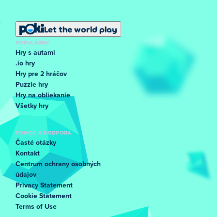
Let the world play
POPULÁRNY
Hry s autami
.io hry
Hry pre 2 hráčov
Puzzle hry
Hry na obliekanie
Všetky hry
POMOC A PODPORA
Časté otázky
Kontakt
Centrum ochrany osobných
údajov
Privacy Statement
Cookie Statement
Terms of Use