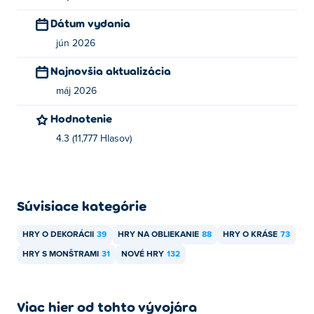
Pizza Day
,
Brainrot Merge
,
Brainrot Puzzle
,
Pocket Zoo
a
Dátum vydania
Guess the Emojis
!
jún 2026
Ako môžem hrať Box Monster Dress Up
Najnovšia aktualizácia
zadarmo?
máj 2026
Hru Box Monster Dress Up si môžete zahrať zadarmo na
Hodnotenie
Poki.
4.3 (11,777 Hlasov)
Môžem hrať Box Monster Dress Up na
mobilných zariadeniach a stolových
počítačoch?
Súvisiace kategórie
Hru Box Monster Dress Up si môžete zahrať na počítači a
mobilných zariadeniach, ako sú telefóny a tablety.
HRY O DEKORÁCII
39
HRY NA OBLIEKANIE
88
HRY O KRÁSE
73
HRY S MONŠTRAMI
31
NOVÉ HRY
132
Viac hier od tohto vývojára