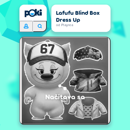
Lafufu Blind Box
Dress Up
od Playrea
Načítava sa