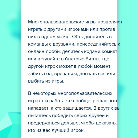
Многопользовательские игры позволяют
играть с другими игроками или против
них в одном матче. Объединяйтесь в
команды с друзьями, присоединяйтесь к
онлайн-лобби, делитесь кодами комнат
или вступайте в быстрые битвы, где
другой игрок может в любой момент
забить гол, врезаться, догнать вас или
выбить из игры.
В некоторых многопользовательских
играх вы работаете сообща, решая, кто
нападает, а кто защищается. В других вы
пытаетесь победить своих друзей и
продержаться дольше, чтобы доказать,
кто из вас лучший игрок.