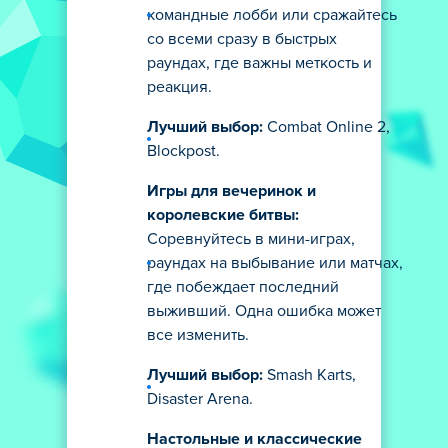
командные лобби или сражайтесь
со всеми сразу в быстрых
раундах, где важны меткость и
реакция.
Лучший выбор:
Combat Online 2,
Blockpost.
Игры для вечеринок и
королевские битвы:
Соревнуйтесь в мини-играх,
раундах на выбывание или матчах,
где побеждает последний
выживший. Одна ошибка может
все изменить.
Лучший выбор:
Smash Karts,
Disaster Arena.
Настольные и классические