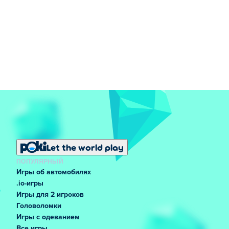
планшеты.
Let the world play
ПОПУЛЯРНЫЙ
Игры об автомобилях
.io-игры
Игры для 2 игроков
Головоломки
Игры с одеванием
Все игры