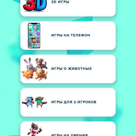
3D ИГРЫ
ИГРЫ НА ТЕЛЕФОН
ИГРЫ О ЖИВОТНЫХ
ИГРЫ ДЛЯ 2 ИГРОКОВ
ИГРЫ НА УМЕНИЯ